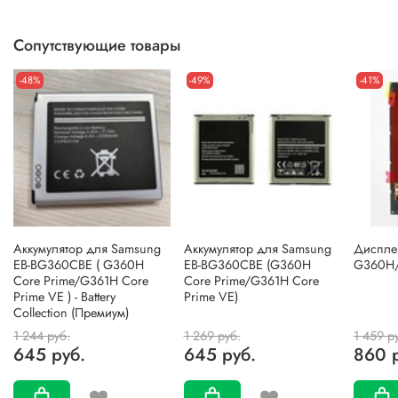
Сопутствующие товары
-48%
-49%
-41%
Аккумулятор для Samsung
Аккумулятор для Samsung
Диспле
EB-BG360CBE ( G360H
EB-BG360CBE (G360H
G360H
Core Prime/G361H Core
Core Prime/G361H Core
Prime VE ) - Battery
Prime VE)
Collection (Премиум)
1 244 руб.
1 269 руб.
1 459 р
645 руб.
645 руб.
860 