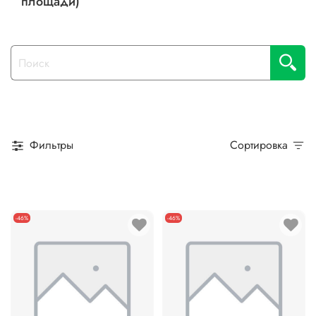
площади)
Фильтры
Сортировка
-46%
-46%