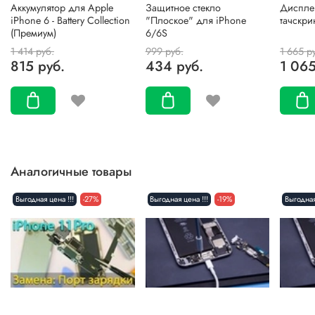
Аккумулятор для Apple
Защитное стекло
Дисплей
iPhone 6 - Battery Collection
"Плоское" для iPhone
тачскри
(Премиум)
6/6S
1 414 руб.
999 руб.
1 665 р
815 руб.
434 руб.
1 065
Аналогичные товары
Выгодная цена !!!
-27%
Выгодная цена !!!
-19%
Выгодная