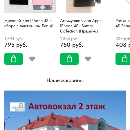
Дисплей для iPhone 4S в
Аккумулятор для Apple
Рамка д
сборе с тачскрином Белый
iPhone 4S - Battery
4S Бела
Collection (Премиум)
1 394 руб.
1 344 руб.
908 руб
795 руб.
750 руб.
408 
Наши магазины