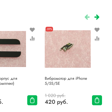
-59%
корпус для
Вибромотор для iPhone
Д
омплект)
5/5S/SE
i
1 020 руб.
1
б.
420 руб.