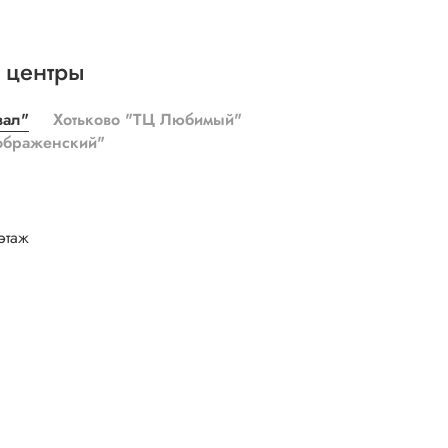
 центры
зал"
Хотьково "ТЦ Любимый"
ображенский"
этаж