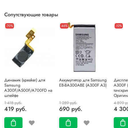
Сопутствующие товары
-70%
-46%
-12%
Динамик (speaker) для
Аккумулятор для Samsung
Диспле
Samsung
EB-BA300ABE (A300F A3)
A300F (
A300F/A500F/A700FD на
тачскри
шлейфе
Оригин
1 418 руб.
1 289 руб.
4 899 р
419 руб.
690 руб.
4 30