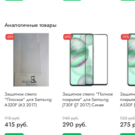
Аналогичные товары
-55%
-69%
-70%
Защитное стекло
Защитное стекло "Полное
Защитн
"Плоское" для Samsung
покрытие" для Samsung
покрыт
A320F (A3 2017)
J730F (J7 2017) Синее
A530F (
915 руб.
940 руб.
925 руб
415 руб.
290 руб.
275 р