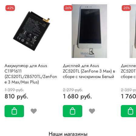
-42%
-26%
-25%
Аккумулятор для Asus
Дисплей для Asus
Диспле
C11P1611
ZC520TL (ZenFone 3 Max) в
ZC520TL
(ZC520TL/ZB570TL/ZenFon
сборе с тачскрином Белый
сборе с
e 3 Max/Max Plus)
1 399 руб.
2 279 руб.
2 359 р
810 руб.
1 680 руб.
1 760
Наши магазины