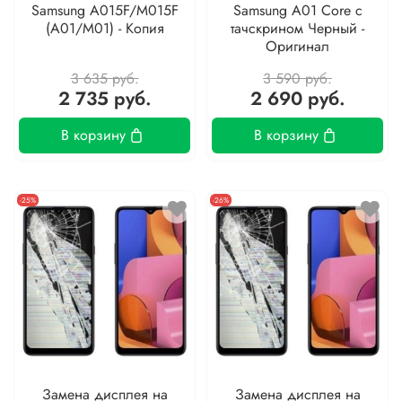
Samsung A015F/M015F
Samsung A01 Core с
(A01/M01) - Копия
тачскрином Черный -
Оригинал
3 635 руб.
3 590 руб.
2 735 руб.
2 690 руб.
В корзину
В корзину
-25%
-26%
Замена дисплея на
Замена дисплея на