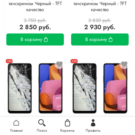
тачскрином Черный - TFT
тачскрином Черный - TFT
качество
качество
3 750 руб.
3 830 руб.
2 850 руб.
2 930 руб.
В корзину
В корзину
-15%
-23%
Замена дисплея на
Замена дисплея на
Главная
Поиск
Корзина
Профиль
Samsung A16 4G модуль
Samsung A16 4G модуль