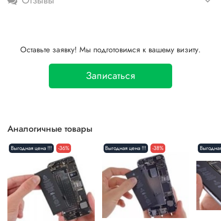
Отзывы
Оставьте заявку! Мы подготовимся к вашему визиту.
Записаться
Аналогичные товары
Выгодная цена !!!
-36%
Выгодная цена !!!
-38%
Выгодная