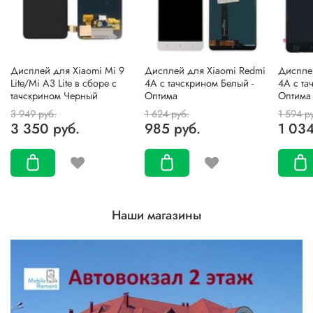
Дисплей для Xiaomi Mi 9
Дисплей для Xiaomi Redmi
Диспле
Lite/Mi A3 Lite в сборе с
4A с тачскрином Белый -
4A с та
тачскрином Черный
Оптима
Оптима
3 949 руб.
1 624 руб.
1 594 р
3 350 руб.
985 руб.
1 034
Наши магазины