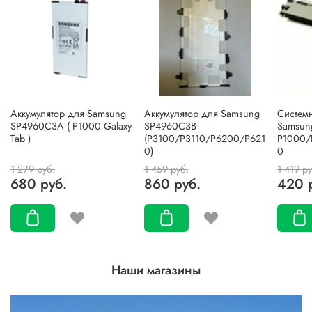
Аккумулятор для Samsung
Аккумулятор для Samsung
Систем
SP4960C3A ( P1000 Galaxy
SP4960C3B
Samsun
Tab )
(P3100/P3110/P6200/P621
P1000/
0)
0
1 279 руб.
1 459 руб.
1 419 ру
680 руб.
860 руб.
420 
Наши магазины