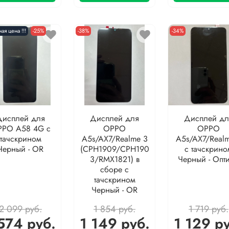
ая цена !!!
-25%
-38%
-34%
Дисплей для
Дисплей для
Дисплей дл
PO A58 4G с
OPPO
OPPO
тачскрином
A5s/AX7/Realme 3
A5s/AX7/Real
Черный - OR
(CPH1909/CPH190
с тачскрино
3/RMX1821) в
Черный - Опт
сборе с
тачскрином
Черный - OR
2 099 руб.
1 854 руб.
1 719 руб.
574 руб.
1 149 руб.
1 129 р