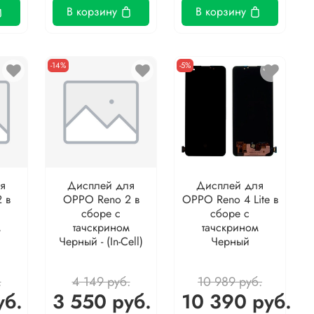
В корзину
В корзину
-14%
-5%
я
Дисплей для
Дисплей для
 в
OPPO Reno 2 в
OPPO Reno 4 Lite в
сборе с
сборе с
м
тачскрином
тачскрином
Черный - (In-Cell)
Черный
.
4 149 руб.
10 989 руб.
уб.
3 550 руб.
10 390 руб.