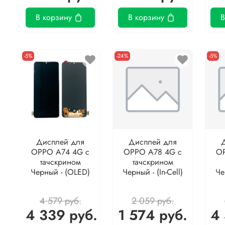
В корзину
В корзину
В
-5%
-24%
-5%
Дисплей для
Дисплей для
OPPO A74 4G с
OPPO A78 4G с
OP
тачскрином
тачскрином
Черный - (OLED)
Черный - (In-Cell)
Че
4 579 руб.
2 059 руб.
4 339 руб.
1 574 руб.
4 