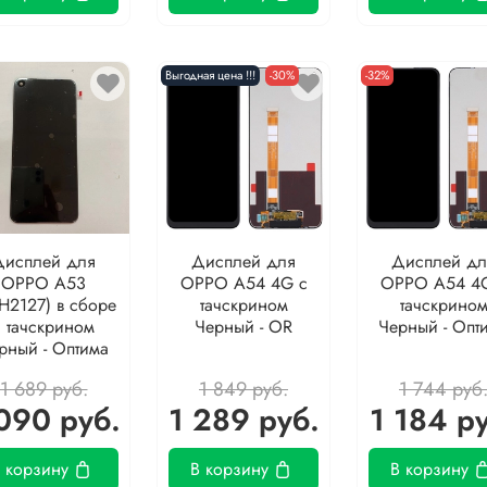
Выгодная цена !!!
-30%
-32%
Дисплей для
Дисплей для
Дисплей дл
OPPO A53
OPPO A54 4G с
OPPO A54 4
H2127) в сборе
тачскрином
тачскрино
с тачскрином
Черный - OR
Черный - Опт
рный - Оптима
1 689 руб.
1 849 руб.
1 744 руб
090 руб.
1 289 руб.
1 184 р
 корзину
В корзину
В корзину