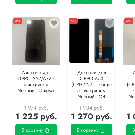
-38%
-34%
-35%
Дисплей для
Дисплей для
OPPO A52/A72 с
OPPO A53
тачскрином
(CPH2127) в сборе
(CP
Черный - Оптима
с тачскрином
Черный - OR
Че
1 974 руб.
1 934 руб.
1 225 руб.
1 270 руб.
1 
В корзину
В корзину
В