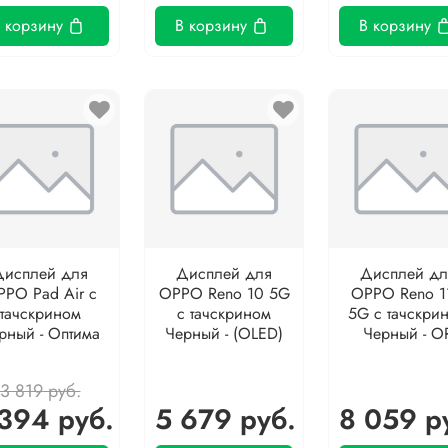
 корзину
В корзину
В корзину
Дисплей для
Дисплей для
Дисплей дл
PO Pad Air с
OPPO Reno 10 5G
OPPO Reno 1
тачскрином
с тачскрином
5G с тачскри
рный - Оптима
Черный - (OLED)
Черный - O
3 819 руб.
394 руб.
5 679 руб.
8 059 р