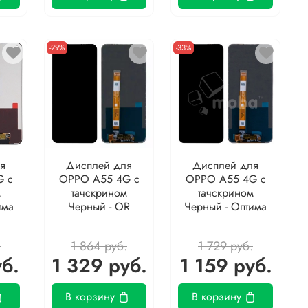
-29%
-33%
я
Дисплей для
Дисплей для
G с
OPPO A55 4G с
OPPO A55 4G с
м
тачскрином
тачскрином
има
Черный - OR
Черный - Оптима
.
1 864 руб.
1 729 руб.
уб.
1 329 руб.
1 159 руб.
В корзину
В корзину