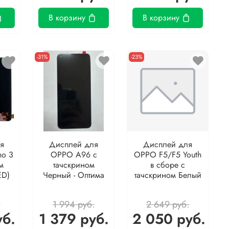
В корзину
В корзину
-31%
-23%
я
Дисплей для
Дисплей для
o 3
OPPO A96 с
OPPO F5/F5 Youth
м
тачскрином
в сборе с
ED)
Черный - Оптима
тачскрином Белый
.
1 994 руб.
2 649 руб.
уб.
1 379 руб.
2 050 руб.