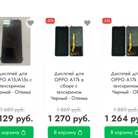
-32%
-33%
Дисплей для
Дисплей для
Дисплей дл
PO A15/A15s с
OPPO A17k в
OPPO A17k 
тачскрином
сборе с
тачскрино
рный - Оптима
тачскрином
Черный - O
Черный - Оптима
1 689 руб.
1 869 руб.
1 889 руб
129 руб.
1 270 руб.
1 264 р
 корзину
В корзину
В корзину