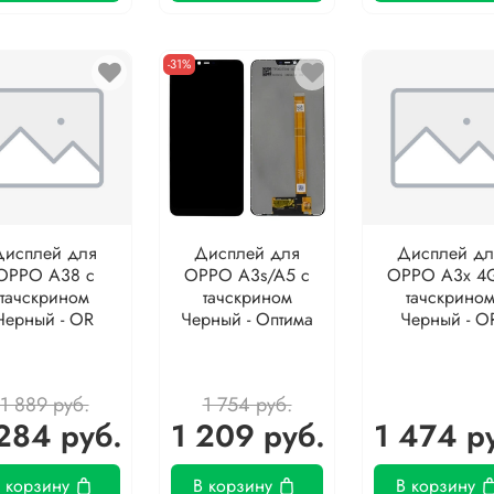
-31%
Дисплей для
Дисплей для
Дисплей дл
OPPO A38 с
OPPO A3s/A5 с
OPPO A3x 4G
тачскрином
тачскрином
тачскрино
Черный - OR
Черный - Оптима
Черный - O
1 889 руб.
1 754 руб.
284 руб.
1 209 руб.
1 474 р
 корзину
В корзину
В корзину