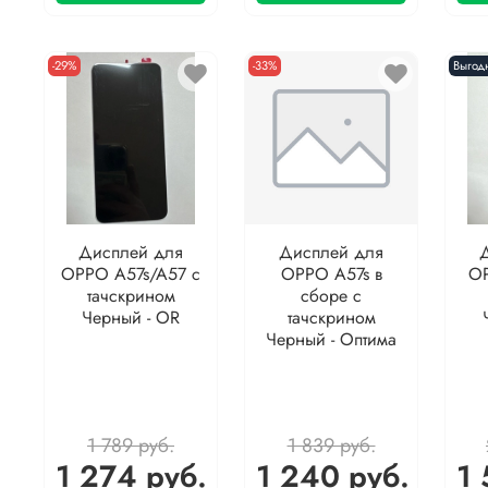
-29%
-33%
Выгодн
Дисплей для
Дисплей для
OPPO A57s/A57 с
OPPO A57s в
OP
тачскрином
сборе с
Черный - OR
тачскрином
Черный - Оптима
1 789 руб.
1 839 руб.
1 274 руб.
1 240 руб.
1 