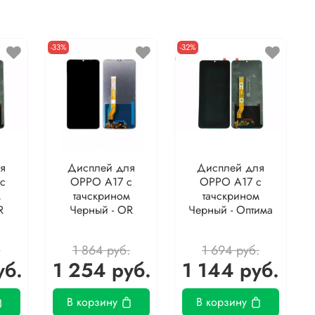
-33%
-32%
я
Дисплей для
Дисплей для
с
OPPO A17 с
OPPO A17 с
м
тачскрином
тачскрином
R
Черный - OR
Черный - Оптима
.
1 864 руб.
1 694 руб.
уб.
1 254 руб.
1 144 руб.
В корзину
В корзину