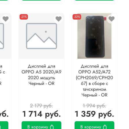
-21%
-32%
я
Дисплей для
Дисплей для
 с
OPPO A5 2020/A9
OPPO A52/A72
м
2020 модуль
(CPH2069/CPH20
R
Черный - OR
67) в сборе с
тачскрином
Черный - OR
2 179 руб.
1 994 руб.
уб.
1 714 руб.
1 359 руб.
В корзину
В корзину