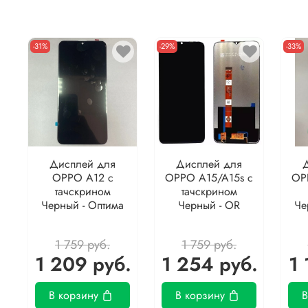
-31%
-29%
-33%
Дисплей для
Дисплей для
OPPO A12 с
OPPO A15/A15s с
OP
тачскрином
тачскрином
Черный - Оптима
Черный - OR
Че
1 759 руб.
1 759 руб.
1 209 руб.
1 254 руб.
1 
В корзину
В корзину
В