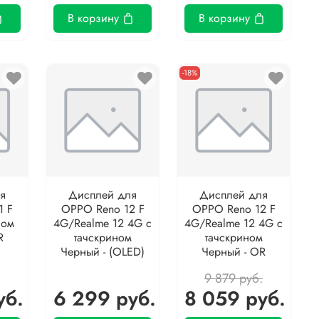
В корзину
В корзину
-18%
я
Дисплей для
Дисплей для
1 F
OPPO Reno 12 F
OPPO Reno 12 F
ном
4G/Realme 12 4G с
4G/Realme 12 4G с
R
тачскрином
тачскрином
Черный - (OLED)
Черный - OR
9 879 руб.
уб.
6 299 руб.
8 059 руб.