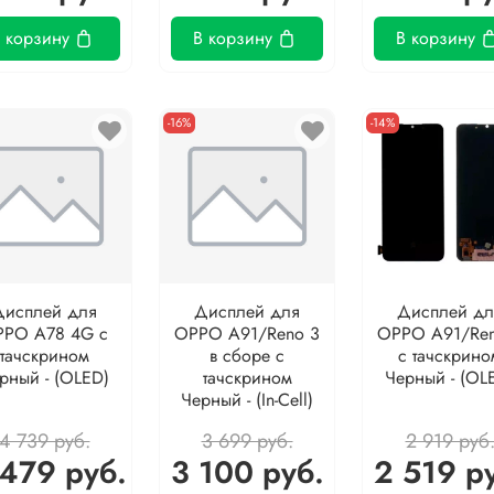
 корзину
В корзину
В корзину
-16%
-14%
Дисплей для
Дисплей для
Дисплей дл
PO A78 4G с
OPPO A91/Reno 3
OPPO A91/Ren
тачскрином
в сборе с
с тачскрино
рный - (OLED)
тачскрином
Черный - (OL
Черный - (In-Cell)
4 739 руб.
3 699 руб.
2 919 руб
479 руб.
3 100 руб.
2 519 р