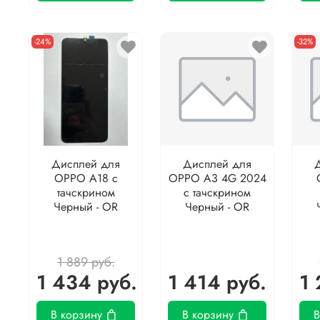
-24%
-32%
Дисплей для
Дисплей для
OPPO A18 с
OPPO A3 4G 2024
тачскрином
с тачскрином
Черный - OR
Черный - OR
1 889 руб.
1 434 руб.
1 414 руб.
1 
В корзину
В корзину
В