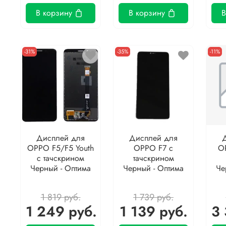
В корзину
В корзину
В
-31%
-35%
-11%
Дисплей для
Дисплей для
OPPO F5/F5 Youth
OPPO F7 с
OP
с тачскрином
тачскрином
Черный - Оптима
Черный - Оптима
Че
1 819 руб.
1 739 руб.
1 249 руб.
1 139 руб.
3 