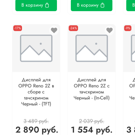
В корзину
В корзину
В
-17%
-24%
-9%
Дисплей для
Дисплей для
OPPO Reno 2Z в
OPPO Reno 2Z с
OP
сборе с
тачскрином
тачскрином
Черный - (In-Cell)
Че
Черный - (TFT)
3 489 руб.
2 039 руб.
2 890 руб.
1 554 руб.
3 