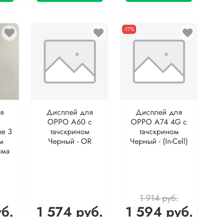
-17%
я
Дисплей для
Дисплей для
OPPO A60 с
OPPO A74 4G с
me 3
тачскрином
тачскрином
м
Черный - OR
Черный - (In-Cell)
има
1 914 руб.
уб.
1 574 руб.
1 594 руб.