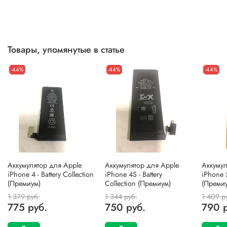
Товары, упомянутые в статье
-44%
-44%
-44%
Аккумулятор для Apple
Аккумулятор для Apple
Аккумул
iPhone 4 - Battery Collection
iPhone 4S - Battery
iPhone 5
(Премиум)
Collection (Премиум)
(Преми
1 379 руб.
1 344 руб.
1 409 р
775 руб.
750 руб.
790 р